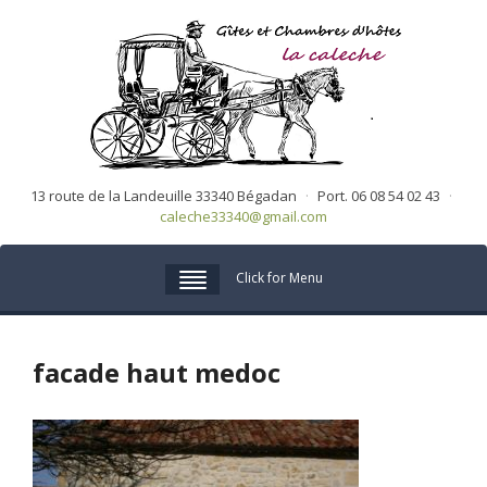
13 route de la Landeuille 33340 Bégadan
·
Port. 06 08 54 02 43
·
caleche33340@gmail.com
Click for Menu
facade haut medoc