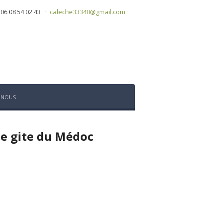
 06 08 54 02 43
·
caleche33340@gmail.com
-NOUS
ue gite du Médoc