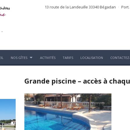
13 route de la Landeuille 33340 Bégadan
·
Port.
IL
NOS GÎTES
ACTIVITÉS
TARIFS
LOCALISATION
CONTACTEZ
Grande piscine – accès à chaq